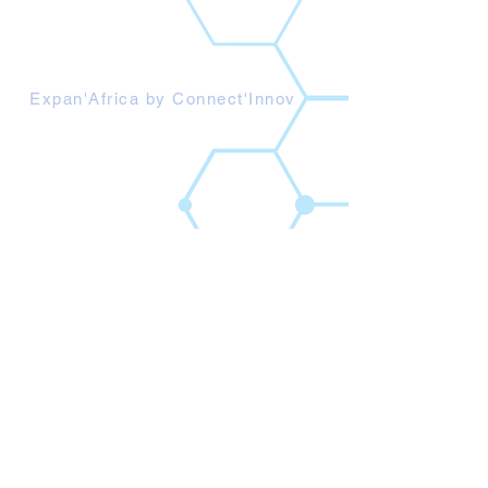
Connect'Innov Rise
Connect'Innov Open Lab
Connect'Innov Studio
Expan'Africa by Connect'Innov
FAQ
Qui sommes nous
Nos missions
Nos programmes
Contactez nous
contact@connect-innov.com
Tunisie : Rue du Lac Victoria,
1053 Les Berges du Lac
Tunis - Tunisie
France: 48, Quai du Lazaret,
13002 Marseille