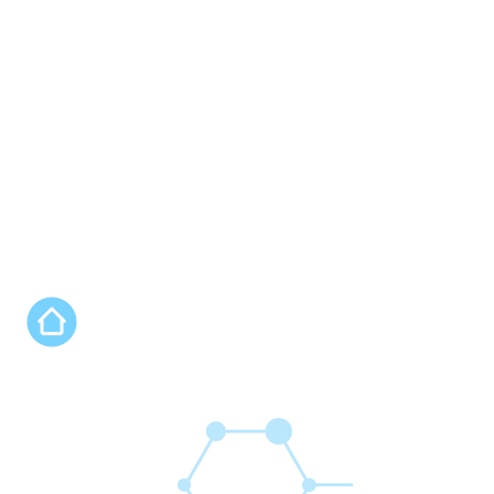
Nos programmes
Connect'Innov Prep
Connect'Innov Lab
Connect'Innov Fab
Connect'Innov Camp
Connect'Innov Link