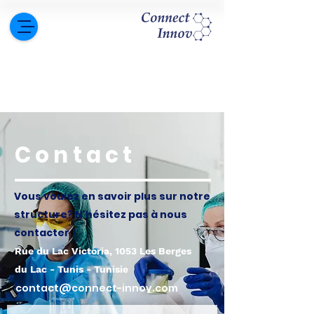
Contact
Vous voulez en savoir plus sur notre
structure? N'hésitez pas à nous
contacter !
Rue du Lac Victoria, 1053 Les Berges
du Lac - Tunis - Tunisie
contact@connect-innov.com