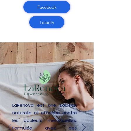
Facebook
LinedIn
LaRenova est une solution
naturelle et efficace contre
les douleurs menstruelles.
Formulée avec des