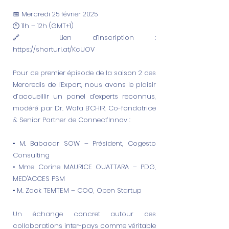
📅 Mercredi 25 février 2025
🕚 11h – 12h (GMT+1)
🔗 Lien d’inscription :
https://shorturl.at/KcUOV
Pour ce premier épisode de la saison 2 des
Mercredis de l’Export, nous avons le plaisir
d’accueillir un panel d’experts reconnus,
modéré par Dr. Wafa B’CHIR, Co-fondatrice
& Senior Partner de Connect’Innov :
• M. Babacar SOW – Président, Cogesto
Consulting
• Mme Corine MAURICE OUATTARA – PDG,
MED'ACCES PSM
• M. Zack TEMTEM – COO, Open Startup
Un échange concret autour des
collaborations inter-pays comme véritable