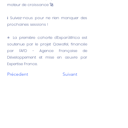
moteur de croissance 🚀
ℹ️ Suivez-nous pour ne rien manquer des
prochaines sessions !
⭐️ La première cohorte d'Expan'Africa est
soutenue par le projet Qawafel, financée
par l'AFD - Agence Française de
Développement et mise en œuvre par
Expertise France.
Précedent
Suivant