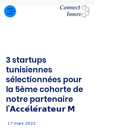
3 startups
tunisiennes
sélectionnées pour
la 5ème cohorte de
notre partenaire
l’𝗔𝗰𝗰𝗲́𝗹𝗲́𝗿𝗮𝘁𝗲𝘂𝗿 𝗠
17 mars 2022