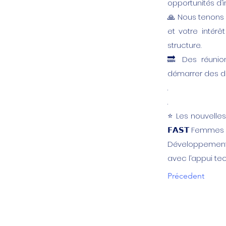
opportunités d’
🙏 Nous tenons 
et votre intérê
structure.
🔜 Des réunion
démarrer des di
.
.
⭐️ Les nouvelles 
𝗙𝗔𝗦𝗧 Femmes 
Développement 
avec l’appui tec
Précedent