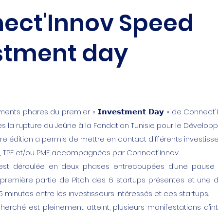
ect'Innov Speed
stment day
nts phares du premier « 𝗜𝗻𝘃𝗲𝘀𝘁𝗺𝗲𝗻𝘁 𝗗𝗮𝘆 » de Connect'
𝟯 après la rupture du Jeûne à la Fondation Tunisie pour le Dévelo
re édition a permis de mettre en contact différents investiss
s, TPE et/ou PME accompagnées par Connect'Innov.
s’est déroulée en deux phases entrecoupées d’une paus
 première partie de Pitch des 6 startups présentes et une 
 minutes entre les investisseurs intéressés et ces startups.
echerché est pleinement atteint, plusieurs manifestations d’in