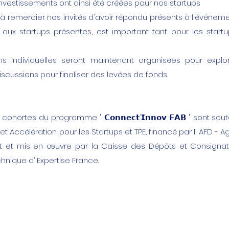
investissements ont ainsi été créées pour nos startups
à remercier nos invités d'avoir répondu présents à l'événeme
t aux startups présentes, est important tant pour les star
s individuelles seront maintenant organisées pour explorer
scussions pour finaliser des levées de fonds.
cohortes du programme " 𝗖𝗼𝗻𝗻𝗲𝗰𝘁'𝗜𝗻𝗻𝗼𝘃 𝗙𝗔𝗕 " sont so
et Accélération pour les Startups et TPE, financé par l’ AFD -
et mis en œuvre par la Caisse des Dépôts et Consignati
hnique d’ Expertise France.