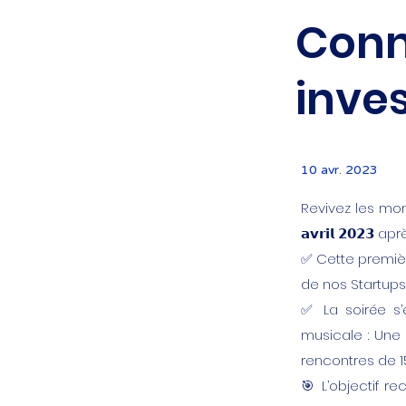
Conn
inve
10 avr. 2023
Revivez les mome
𝗮𝘃𝗿𝗶𝗹 𝟮𝟬𝟮
✅️ Cette premiè
de nos Startup
✅️ La soirée 
musicale : Une
rencontres de 15
🎯 L’objectif r