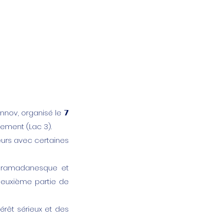
Innov, organisé le 𝟳
ppement (Lac 3).
eurs avec certaines
e ramadanesque et
deuxième partie de
térêt sérieux et des