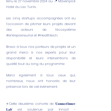
tenu le 27 novembre 2024 au 📍 Mövenpick
Hotel du Lac Tunis.
Les cinq startups accompagnées ont eu
l’occasion de pitcher leurs projets devant
des acteurs de l’écosystème
#entrepreneurial et #Healthtech.
Bravo à tous nos porteurs de projets et un
grand merci à nos experts pour leur
disponibilité et leurs interventions de
qualité tout au long du programme
Merci également à tous ceux qui,
nombreux, nous ont honorés de leur
présence lors de cet évènement.
⭐️Cette deuxième cohorte de "𝐂𝐨𝐧𝐧𝐞𝐜𝐭’𝐈𝐧𝐧𝐨𝐯
𝐋𝐚𝐛" est soutenue par Innov'i -