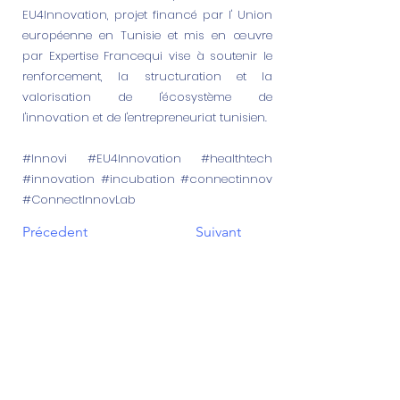
EU4Innovation, projet financé par l' Union
européenne en Tunisie et mis en œuvre
par Expertise Francequi vise à soutenir le
renforcement, la structuration et la
valorisation de l'écosystème de
l'innovation et de l'entrepreneuriat tunisien.
#Innovi #EU4Innovation #healthtech
#innovation #incubation #connectinnov
#ConnectInnovLab
Précedent
Suivant