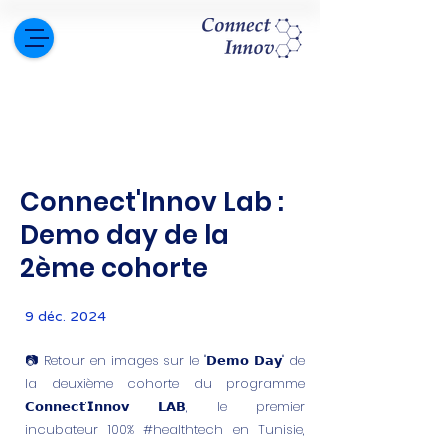
Connect'Innov Lab :
Demo day de la
2ème cohorte
9 déc. 2024
📷 Retour en images sur le "𝗗𝗲𝗺𝗼 𝗗𝗮𝘆" de
la deuxième cohorte du programme
𝗖𝗼𝗻𝗻𝗲𝗰𝘁’𝗜𝗻𝗻𝗼𝘃 𝗟𝗔𝗕, le premier
incubateur 100% #healthtech en Tunisie,