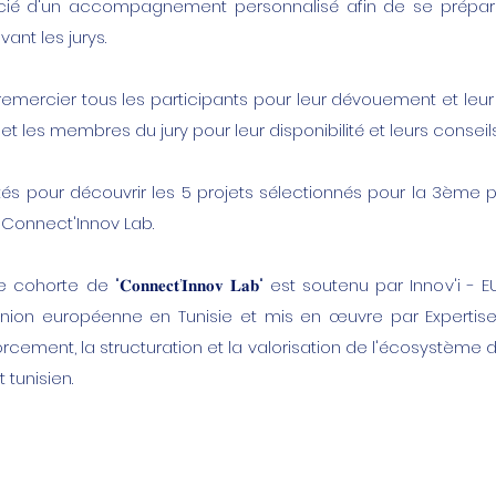
icié d'un accompagnement personnalisé afin de se prépar
ant les jurys.
emercier tous les participants pour leur dévouement et leu
et les membres du jury pour leur disponibilité et leurs conseil
és pour découvrir les 5 projets sélectionnés pour la 3ème 
onnect'Innov Lab.
horte de "𝐂𝐨𝐧𝐧𝐞𝐜𝐭’𝐈𝐧𝐧𝐨𝐯 𝐋𝐚𝐛" est soutenu par Innov'i -
 Union européenne en Tunisie et mis en œuvre par Expertise
orcement, la structuration et la valorisation de l'écosystème d
 tunisien.