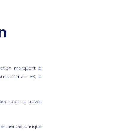
n
tion, marquant la
nect’Innov LAB, le
séances de travail
xpérimentés, chaque