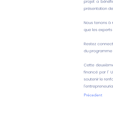
projet a bénéf
présentation dev
Nous tenons à r
que les experts 
Restez connect
du programme C
Cette deuxième co
financé par l'
soutenir le renf
l'entrepreneuriat
Précedent