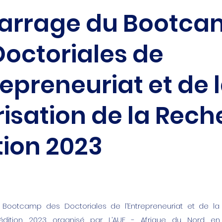
rrage du Bootca
Doctoriales de
repreneuriat et de 
risation de la Rec
tion 2023
ootcamp des Doctoriales de l’Entrepreneuriat et de la 
dition 2023 organisé par L’AUF - Afrique du Nord en