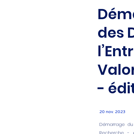
Déma
des 
l’Ent
Valo
- édi
20 nov. 2023
Démarrage du B
Recherche - é