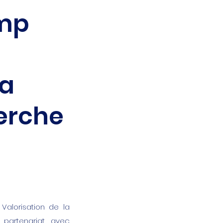
mp
la
herche
Valorisation de la
 partenariat avec