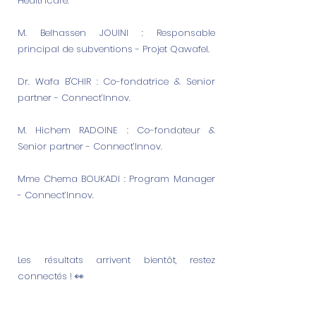
Healthcare.
M. Belhassen JOUINI : Responsable
principal de subventions - Projet Qawafel.
Dr. Wafa B'CHIR : Co-fondatrice & Senior
partner - Connect’Innov.
M. Hichem RADOINE : Co-fondateur &
Senior partner - Connect’Innov.
Mme Chema BOUKADI : Program Manager
- Connect’Innov.
Les résultats arrivent bientôt, restez
connectés ! 👀