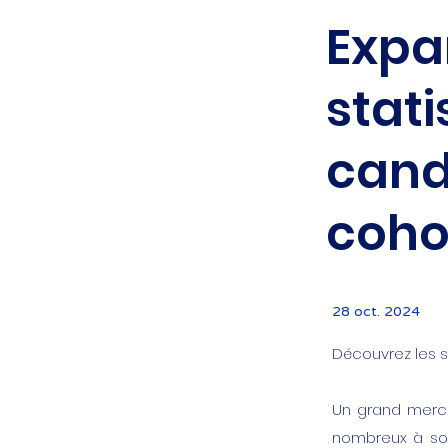
Expan
stati
cand
coho
28 oct. 2024
Découvrez les s
Un grand merci 
nombreux à sou