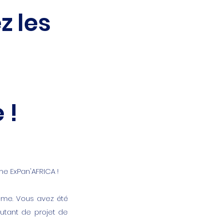
z les
 !
e ExPan'AFRICA !
amme. Vous avez été
utant de projet de