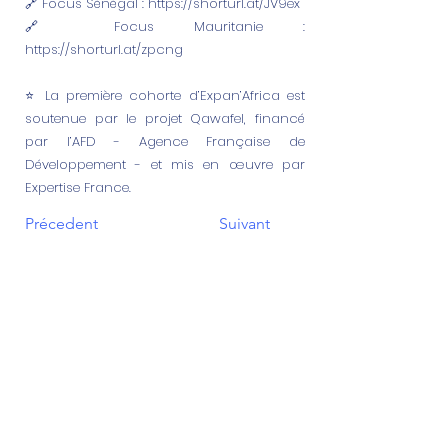
🔗 Focus Sénégal :
https://shorturl.at/JV9ex
🔗 Focus Mauritanie :
https://shorturl.at/zpcng
⭐️ La première cohorte d’Expan’Africa est
soutenue par le projet Qawafel, financé
par l’AFD - Agence Française de
Développement - et mis en œuvre par
Expertise France.
Précedent
Suivant