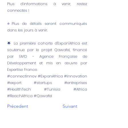
Plus d’informations à venir, restez
connectés !
⭐Plus de détails seront communiqués
dans les jours à venir.
🌟 La première cohorte d'Expan'Africa est
soutenue par le projet Qawafel, financé
par l'AFD - Agence Française de
Développement et mis en œuvre par
Expertise France.
#connectinnov #ExpanAfrica #innovation
#export #startups #entreprises
#HealthTech #Tunisia #Africa
#ReachAfrica #Qawafel
Précedent
Suivant