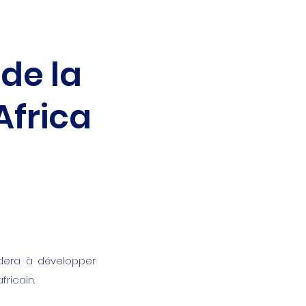
de la
Africa
dera à développer
fricain.