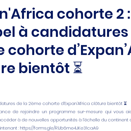
'Africa cohorte 2 :
pel à candidatures 
 cohorte d’Expan’
re bientôt ⏳
datures de la 2ème cohorte d’Expan’Africa clôture bientôt ⏳
hance de rejoindre un programme sur-mesure qui vous ai
accéder à de nouvelles opportunités à l’échelle du continent a
ntenant :
https://forms.gle/R1Jb6me4JKe31caA9